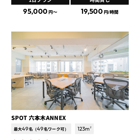
95,000
19,500
円〜
円/時間
SPOT 六本木ANNEX
49
49
123
m
2
最大
名（
名ワーク可）