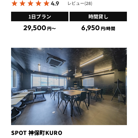
4.9
レビュー(
)
28
1日プラン
時間貸し
29,500
6,950
円〜
円/時間
SPOT 神保町KURO