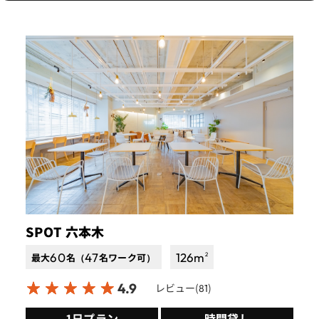
SPOT 六本木
60
47
126
m
2
最大
名（
名ワーク可）
4.9
レビュー(
)
81
1日プラン
時間貸し