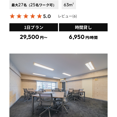
27
25
63
m
2
最大
名（
名ワーク可）
5.0
レビュー(
)
6
1日プラン
時間貸し
29,500
6,950
円〜
円/時間