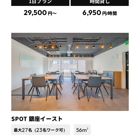
1日プラン
時間貸し
29,500
6,950
円〜
円/時間
SPOT 銀座イースト
27
23
56
m
2
最大
名（
名ワーク可）