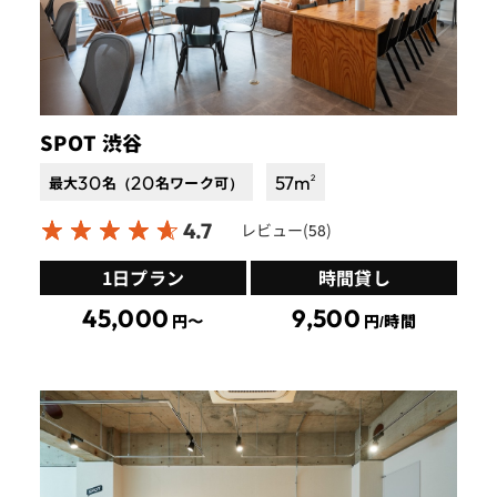
SPOT 渋谷
30
20
57
m
2
最大
名（
名ワーク可）
4.7
レビュー(
)
58
1日プラン
時間貸し
45,000
9,500
円〜
円/時間