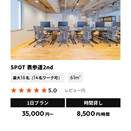
SPOT 表参道2nd
16
14
61
m
2
最大
名（
名ワーク可）
5.0
レビュー(
)
1
1日プラン
時間貸し
35,000
8,500
円〜
円/時間