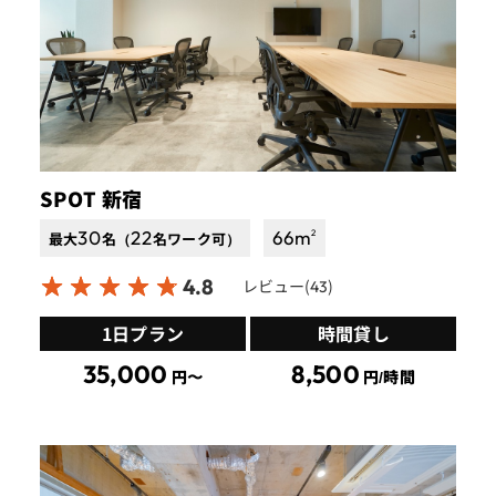
SPOT 新宿
30
22
66
m
2
最大
名（
名ワーク可）
4.8
レビュー(
)
43
1日プラン
時間貸し
35,000
8,500
円〜
円/時間