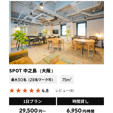
SPOT 中之島（大阪）
30
28
75
m
2
最大
名（
名ワーク可）
4.8
レビュー(
)
8
1日プラン
時間貸し
29,500
6,950
円〜
円/時間