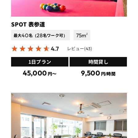
SPOT 表参道
40
28
75
m
2
最大
名（
名ワーク可）
4.7
レビュー(
)
43
1日プラン
時間貸し
45,000
9,500
円〜
円/時間