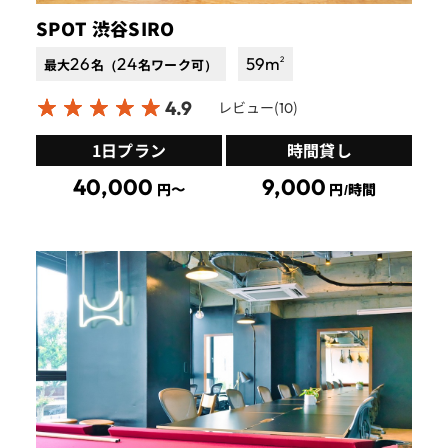
SPOT 渋谷SIRO
26
24
59
m
2
最大
名（
名ワーク可）
4.9
レビュー(
)
10
1日プラン
時間貸し
40,000
9,000
円〜
円/時間