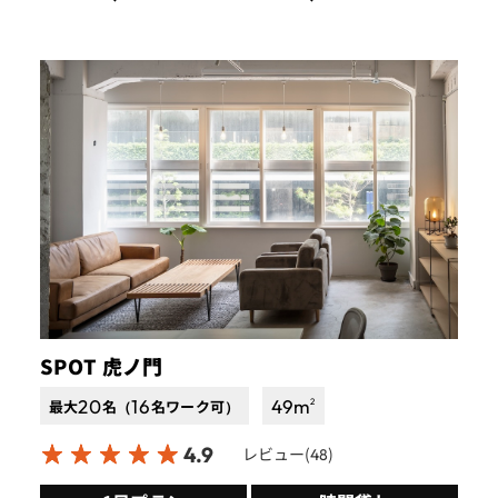
SPOT 虎ノ門
20
16
49
m
2
最大
名（
名ワーク可）
4.9
レビュー(
)
48