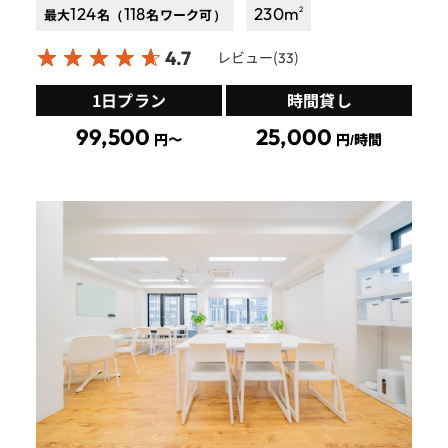
124
118
230
m
2
最大
名（
名ワーク可）
4.7
レビュー(
)
33
1日プラン
時間貸し
99,500
25,000
円〜
円/時間