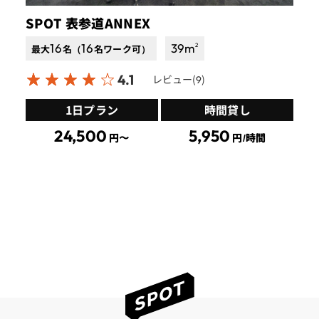
SPOT 表参道ANNEX
16
16
39
m
2
最大
名（
名ワーク可）
4.1
レビュー(
)
9
1日プラン
時間貸し
24,500
5,950
円〜
円/時間