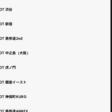
OT 渋谷
OT 新宿
OT 表参道2nd
POT 中之島（大阪）
OT 虎ノ門
POT 銀座イースト
OT 神保町KURO
OT 表参道ANNEX