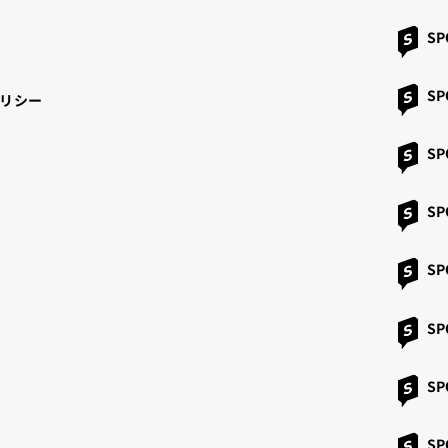
SP
SP
リシー
SP
S
SP
S
SP
SP